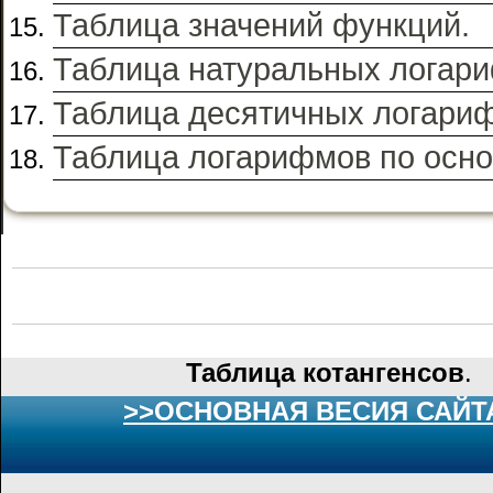
Таблица значений функций.
Таблица натуральных логар
Таблица десятичных логари
Таблица логарифмов по осн
Таблица котангенсов
.
>>ОСНОВНАЯ ВЕСИЯ САЙТ