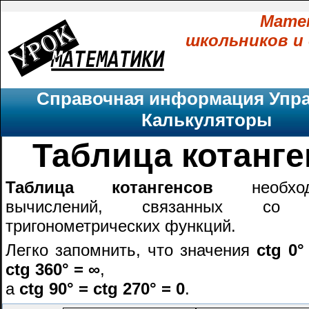
Мате
школьников и
Справочная информация
Упр
Калькуляторы
Таблица котанг
Таблица котангенсов
необхо
вычислений, связанных со з
тригонометрических функций.
Легко запомнить, что значения
ctg 0°
ctg 360° = ∞
,
а
ctg 90° = ctg 270° = 0
.