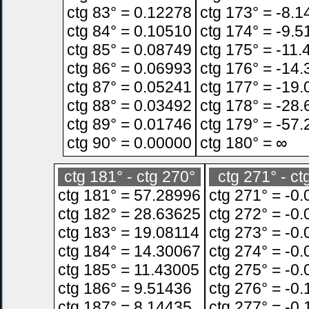
ctg 83° = 0.12278
ctg 173° = -8.
ctg 84° = 0.10510
ctg 174° = -9.
ctg 85° = 0.08749
ctg 175° = -11
ctg 86° = 0.06993
ctg 176° = -14
ctg 87° = 0.05241
ctg 177° = -19
ctg 88° = 0.03492
ctg 178° = -28
ctg 89° = 0.01746
ctg 179° = -57
ctg 90° = 0.00000
ctg 180° = ∞
ctg 181° - ctg 270°
ctg 271° - ct
ctg 181° = 57.28996
ctg 271° = -0
ctg 182° = 28.63625
ctg 272° = -0
ctg 183° = 19.08114
ctg 273° = -0
ctg 184° = 14.30067
ctg 274° = -0
ctg 185° = 11.43005
ctg 275° = -0
ctg 186° = 9.51436
ctg 276° = -0
ctg 187° = 8.14435
ctg 277° = -0