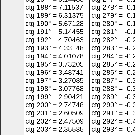
ctg 188° = 7.11537
ctg 278° = -0
ctg 189° = 6.31375
ctg 279° = -0
ctg 190° = 5.67128
ctg 280° = -0
ctg 191° = 5.14455
ctg 281° = -0
ctg 192° = 4.70463
ctg 282° = -0
ctg 193° = 4.33148
ctg 283° = -0
ctg 194° = 4.01078
ctg 284° = -0
ctg 195° = 3.73205
ctg 285° = -0
ctg 196° = 3.48741
ctg 286° = -0
ctg 197° = 3.27085
ctg 287° = -0
ctg 198° = 3.07768
ctg 288° = -0
ctg 199° = 2.90421
ctg 289° = -0
ctg 200° = 2.74748
ctg 290° = -0
ctg 201° = 2.60509
ctg 291° = -0
ctg 202° = 2.47509
ctg 292° = -0
ctg 203° = 2.35585
ctg 293° = -0