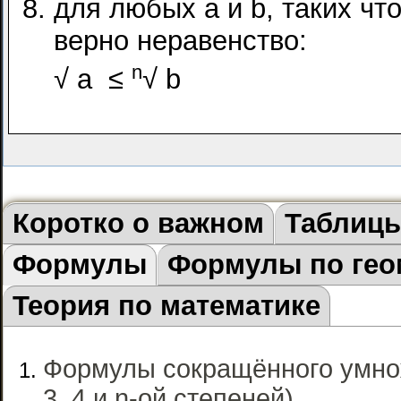
для любых
a
и
b
, таких чт
верно неравенство:
n
√
a
≤
√
b
Коротко о важном
Таблиц
Формулы
Формулы по гео
Теория по математике
Формулы сокращённого умно
3, 4 и n-ой степеней).