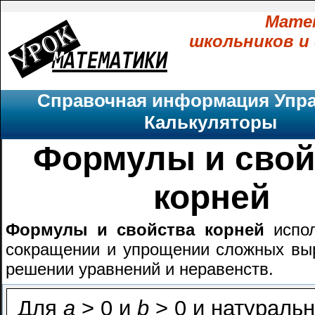
Мате
школьников и
Справочная информация
Упр
Калькуляторы
Формулы и свой
корней
Формулы и свойства корней
испол
сокращении и упрощении сложных вы
решении уравнений и неравенств.
Для
a
> 0 и
b
> 0 и натураль