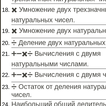
✖️ Умножение двух трехзнач
натуральных чисел.
✖️ Умножение двух натуральн
➗ Деление двух натуральных
➕➖✖️➗ Вычисления с двумя
натуральными числами.
➕➖✖️➗ Вычисления с двумя 
➗ Остаток от деления натур
чисел.
Наибольший общий делитель