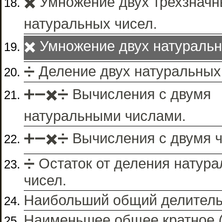
✖️ Умножение двух трехзнач
натуральных чисел.
✖️ Умножение двух натуральн
➗ Деление двух натуральных
➕➖✖️➗ Вычисления с двумя
натуральными числами.
➕➖✖️➗ Вычисления с двумя 
➗ Остаток от деления натур
чисел.
Наибольший общий делитель
Наименьшее общее кратное 