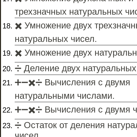
трехзначных натуральных чи
✖️ Умножение двух трехзнач
натуральных чисел.
✖️ Умножение двух натуральн
➗ Деление двух натуральных
➕➖✖️➗ Вычисления с двумя
натуральными числами.
➕➖✖️➗ Вычисления с двумя 
➗ Остаток от деления натур
чисел.