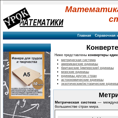
Математика
с
Главная
Справочная 
Конверте
Ниже представлены
конвертеры един
метрическая система
американские единицы
британские (имперские) единицы
морские единицы
единицы других стран
астрономические единицы
экзотические/исторические единиц
Метри
Метрическая система
— междунар
большинстве стран мира.