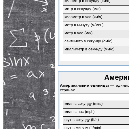
километр в секунду (км/с)
метр в секунду (м/с)
километр в час (км/ч)
метр в минуту (м/мин)
метр в час (м/ч)
сантиметр в секунду (см/с)
миллиметр в секунду (мм/с)
Амери
Американские единицы
— единицы
странах.
миля в секунду (mi/s)
миля в час (mph)
фут в секунду (ft/s)
фут в минуту (ft/min)