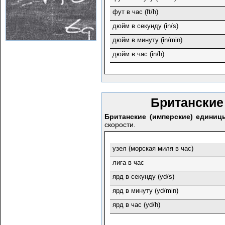
фут в час (ft/h)
дюйм в секунду (in/s)
дюйм в минуту (in/min)
дюйм в час (in/h)
Британские
Британские (имперские) единиц
скорости.
узел (морская миля в час)
лига в час
ярд в секунду (yd/s)
ярд в минуту (yd/min)
ярд в час (yd/h)